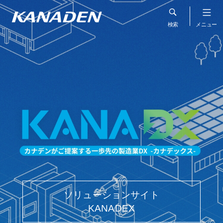
ソリューションサイト
KANADEX
カナデンの価値創造
サステナビリティ